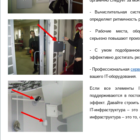
органично следует за мо
- Вычислительная сис
определяет ритмичность 
- Рабочие места, об
серьезно повышают произ
- С умом подобранн
эффективно достигать ре
- Профессиональная
серв
вашего IT-оборудования.
Если все элементы IT
поддерживаются в постоя
эффект. Давайте строить
IT-инфраструктура – это
инфраструктура – это то,